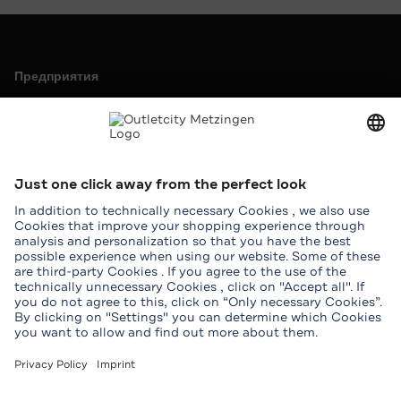
Предприятия
Outletcity AG
Карьера
Пресса и реклама
Аренда
Услуга
Помощь и контакты
Карта
Скидка для студентов
Группы
Загрузить приложение Outletcity
Загрузить приложение Outletcity в App Store
Загрузить приложение Outletcity в Google P
Подписывайтесь на нас
Facebook
Instagram
WhatsApp
WeChat
TikTok
Tripadvisor
Youtube
Выходные данные
Общие условия продажи
Условия клуба