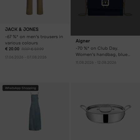
JACK & JONES
-67 %* on men's trousers in
Aigner
various colours
-70 %* on Club Day.
€ 20.00
RRP € 59.99
Women's handbag, blue
17.06.2026 - 07.08.2026
only € 99.00 instead of €
11.08.2026 - 12.08.2026
329.00 RRP.
WhatsApp Shopping