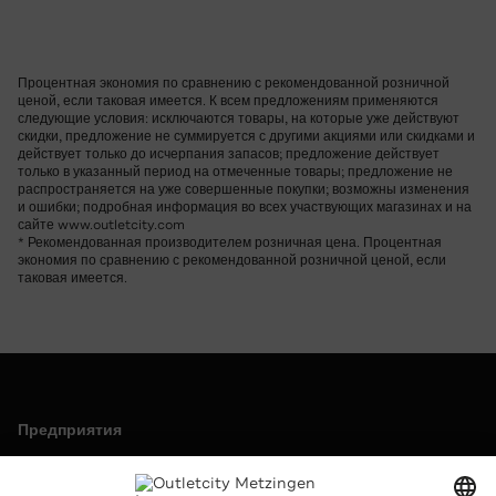
Процентная экономия по сравнению с рекомендованной розничной
ценой, если таковая имеется. К всем предложениям применяются
следующие условия: исключаются товары, на которые уже действуют
скидки, предложение не суммируется с другими акциями или скидками и
действует только до исчерпания запасов; предложение действует
только в указанный период на отмеченные товары; предложение не
распространяется на уже совершенные покупки; возможны изменения
и ошибки; подробная информация во всех участвующих магазинах и на
сайте www.outletcity.com
* Рекомендованная производителем розничная цена. Процентная
экономия по сравнению с рекомендованной розничной ценой, если
таковая имеется.
Предприятия
Outletcity AG
Карьера