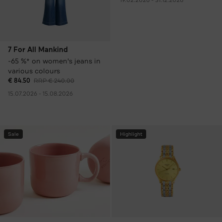
discounts, or coupons)
7 For All Mankind
-65 %* on women's jeans in
various colours
€ 84.50
RRP € 240.00
15.07.2026 - 15.08.2026
Sale
Highlight