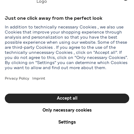
Пресса и реклама
Аренда
Услуга
Помощь и контакты
Карта
Скидка для студентов
Группы
Загрузить приложение Outletcity
Загрузить приложение Outletcity в App Store
Загрузить приложение Outletcity в Google P
Подписывайтесь на нас
Facebook
Instagram
WhatsApp
WeChat
TikTok
Tripadvisor
Youtube
Выходные данные
Общие условия продажи
Условия клуба
Политика конфиденциальности
Доступность
Настройки Cookie-файлов
© OUTLETCITY AG
Меню
Начать
Предложения
Магазины
Онлайн
Магазин