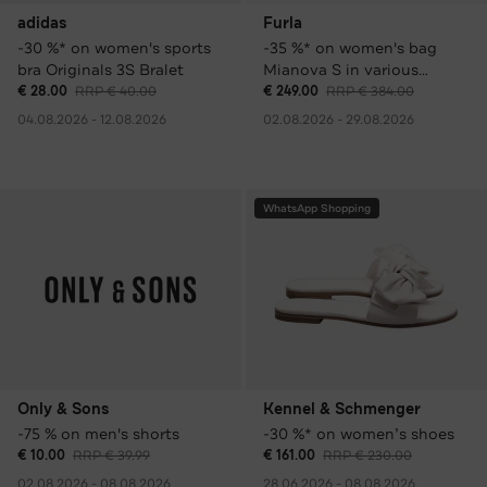
adidas
Furla
-30 %* on women's sports
-35 %* on women's bag
bra Originals 3S Bralet
Mianova S in various
colours
€ 28.00
RRP € 40.00
€ 249.00
RRP € 384.00
04.08.2026 - 12.08.2026
02.08.2026 - 29.08.2026
WhatsApp Shopping
Only & Sons
Kennel & Schmenger
-75 % on men's shorts
-30 %* on women’s shoes
€ 10.00
RRP € 39.99
€ 161.00
RRP € 230.00
02.08.2026 - 08.08.2026
28.06.2026 - 08.08.2026