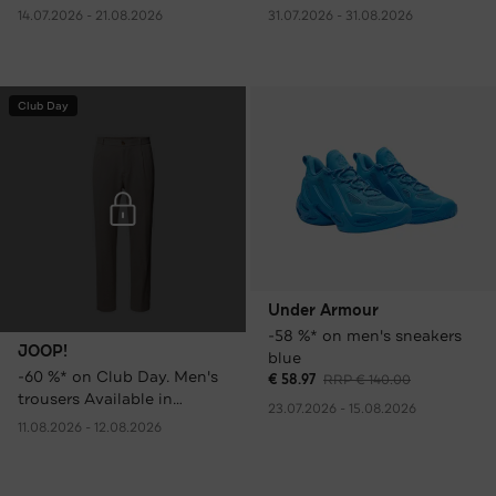
14.07.2026 - 21.08.2026
31.07.2026 - 31.08.2026
Club Day
Under Armour
-58 %* on men's sneakers
JOOP!
blue
-60 %* on Club Day. Men's
€ 58.97
RRP € 140.00
trousers Available in
23.07.2026 - 15.08.2026
various colours only €
11.08.2026 - 12.08.2026
59.95 instead of € 149.95
RRP.