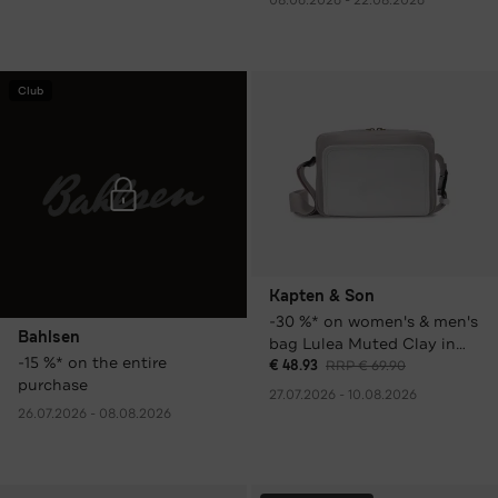
Club
Kapten & Son
-30 %* on women's & men's
Bahlsen
bag Lulea Muted Clay in
-15 %* on the entire
various colours
€ 48.93
RRP € 69.90
purchase
27.07.2026 - 10.08.2026
26.07.2026 - 08.08.2026