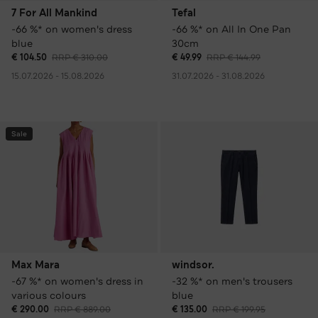
7 For All Mankind
Tefal
-66 %* on women's dress
-66 %* on All In One Pan
blue
30cm
€ 104.50
RRP € 310.00
€ 49.99
RRP € 144.99
15.07.2026 - 15.08.2026
31.07.2026 - 31.08.2026
Sale
Max Mara
windsor.
-67 %* on women's dress in
-32 %* on men's trousers
various colours
blue
€ 290.00
RRP € 889.00
€ 135.00
RRP € 199.95