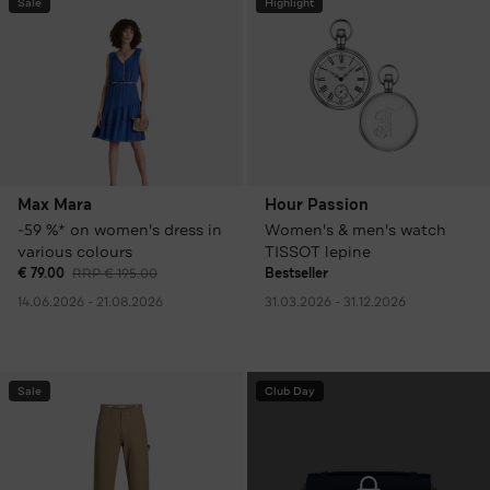
Sale
Highlight
Max Mara
Hour Passion
-59 %* on women's dress in
Women's & men's watch
various colours
TISSOT lepine
€ 79.00
RRP € 195.00
Bestseller
14.06.2026 - 21.08.2026
31.03.2026 - 31.12.2026
Sale
Club Day