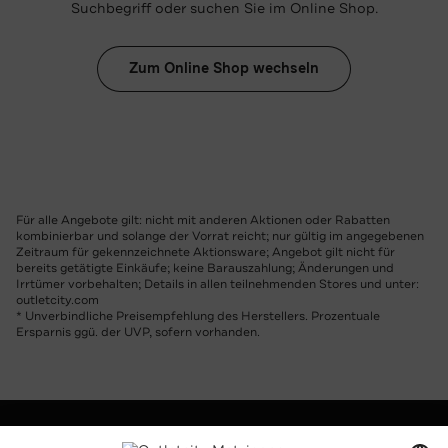
Suchbegriff oder suchen Sie im Online Shop.
Zum Online Shop wechseln
Für alle Angebote gilt: nicht mit anderen Aktionen oder Rabatten
kombinierbar und solange der Vorrat reicht; nur gültig im angegebenen
Zeitraum für gekennzeichnete Aktionsware; Angebot gilt nicht für
bereits getätigte Einkäufe; keine Barauszahlung; Änderungen und
Irrtümer vorbehalten; Details in allen teilnehmenden Stores und unter:
outletcity.com
* Unverbindliche Preisempfehlung des Herstellers. Prozentuale
Ersparnis ggü. der UVP, sofern vorhanden.