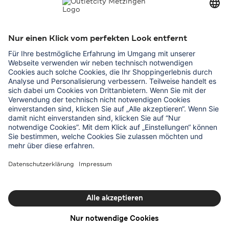
Unternehmen
Outletcity AG
Karriere
Presse & Promotions
Vermietung
Service
Hilfe & Kontakt
Lageplan
Studentenrabatt
Gruppen
Outletcity App laden
Outletcity App im App Store laden
Outletcity App bei Google Play laden
Folgen Sie uns auf
Facebook
Instagram
WhatsApp
WeChat
TikTok
Tripadvisor
Youtube
Impressum
AGB
Club Bedingungen
Datenschutz
Barrierefreiheit
Cookie-Einstellungen
© OUTLETCITY AG