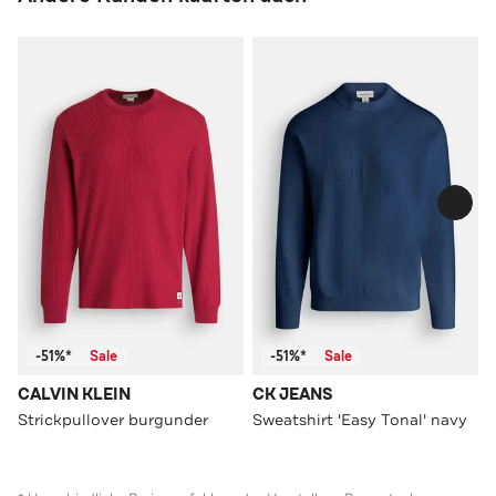
-51%*
Sale
-51%*
Sale
CALVIN KLEIN
CK JEANS
Strickpullover burgunder
Sweatshirt 'Easy Tonal' navy