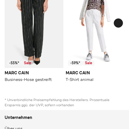
-55%*
Sale
-59%*
Sale
MARC CAIN
MARC CAIN
Business-Hose gestreift
T-Shirt animal
* Unverbindliche Preisempfehlung des Herstellers. Prozentuale
Ersparnis ggü. der UVP, sofern vorhanden
Unternehmen
Über uns