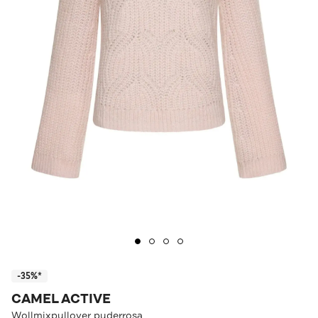
-35%*
CAMEL ACTIVE
Wollmixpullover puderrosa