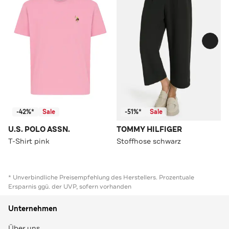
-42%*
Sale
-51%*
Sale
U.S. POLO ASSN.
TOMMY HILFIGER
T-Shirt pink
Stoffhose schwarz
* Unverbindliche Preisempfehlung des Herstellers. Prozentuale
Ersparnis ggü. der UVP, sofern vorhanden
Unternehmen
Über uns