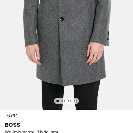
-37%*
BOSS
Wollmixmantel 'Hyde' grau