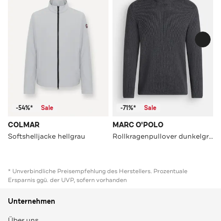
-54%*
Sale
-71%*
Sale
COLMAR
MARC O'POLO
Softshelljacke hellgrau
Rollkragenpullover dunkelgrau
* Unverbindliche Preisempfehlung des Herstellers. Prozentuale
Ersparnis ggü. der UVP, sofern vorhanden
Unternehmen
Über uns