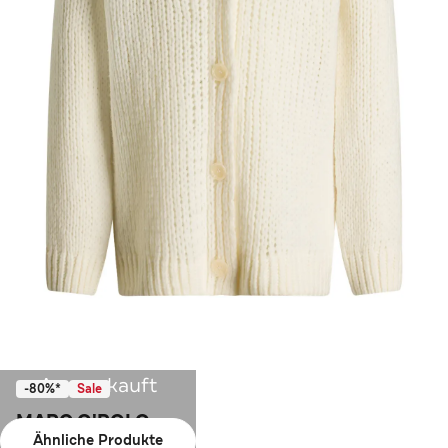
Ausverkauft
-80%*
Sale
MARC O'POLO
Ähnliche Produkte
Wollmix-Strickjacke ecru