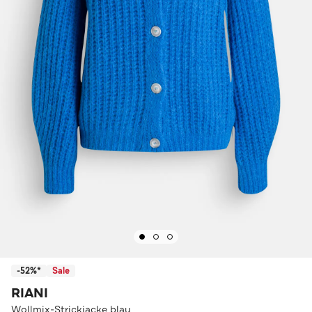
-52%*
Sale
RIANI
Wollmix-Strickjacke blau