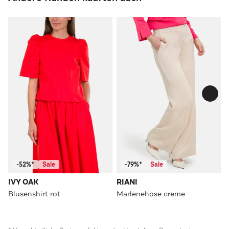
-52%*
Sale
-79%*
Sale
IVY OAK
RIANI
Blusenshirt rot
Marlenehose creme