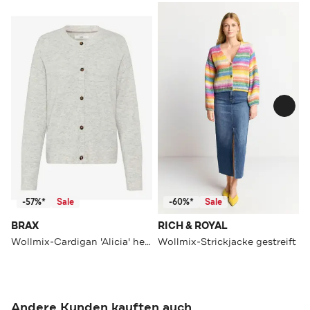
-57%*
Sale
-60%*
Sale
BRAX
RICH & ROYAL
Wollmix-Cardigan 'Alicia' hellgrau
Wollmix-Strickjacke gestreift
Andere Kunden kauften auch