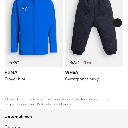
-37%*
-57%*
Sale
PUMA
WHEAT
Troyer blau
Sweatpants navy
* Unverbindliche Preisempfehlung des Herstellers. Prozentuale
Ersparnis ggü. der UVP, sofern vorhanden
Unternehmen
Über uns