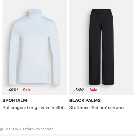
-60%*
Sale
-56%*
Sale
SPORTALM
BLACK PALMS
Rollkragen-Longsleeve hellblau
Stoffhose 'Sahara' schwarz
ggü. der UVP, sofern vorhanden