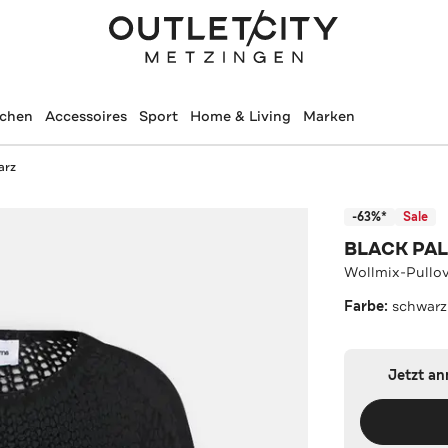
schen
Accessoires
Sport
Home & Living
Marken
arz
-63%*
Sale
BLACK PA
Wollmix-Pullov
Farbe:
schwarz
Jetzt a