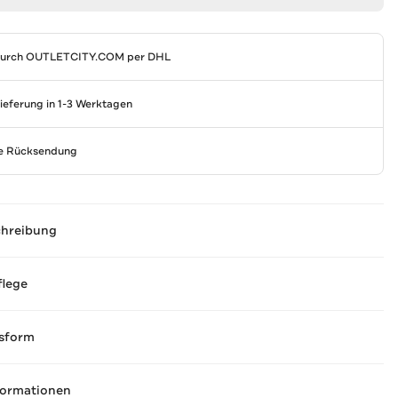
durch
OUTLETCITY.COM
per DHL
Lieferung in 1-3 Werktagen
se Rücksendung
chreibung
flege
sform
formationen