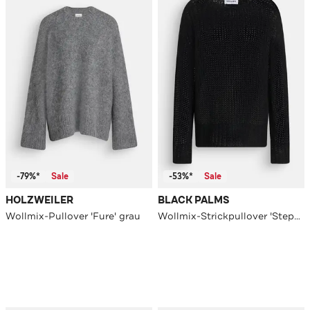
-79%*
Sale
-53%*
Sale
HOLZWEILER
BLACK PALMS
Wollmix-Pullover 'Fure' grau
Wollmix-Strickpullover 'Stephl' schwarz