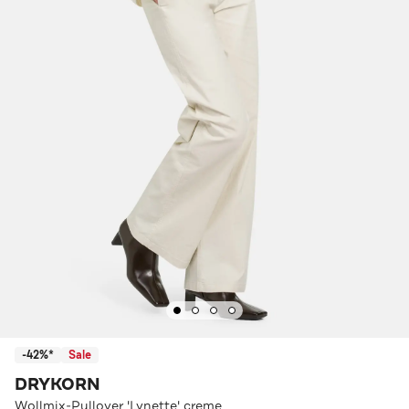
-42%*
Sale
DRYKORN
Wollmix-Pullover 'Lynette' creme