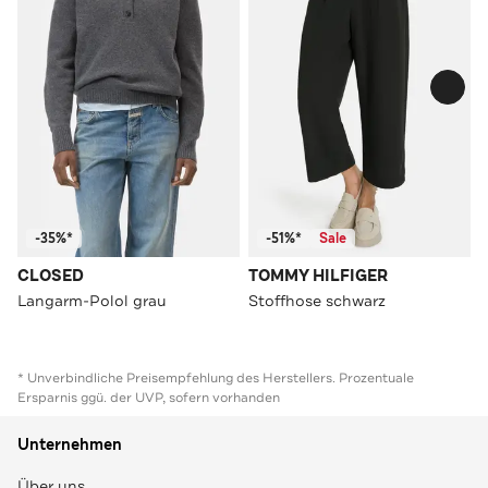
-35%*
-51%*
Sale
CLOSED
TOMMY HILFIGER
Langarm-Polol grau
Stoffhose schwarz
* Unverbindliche Preisempfehlung des Herstellers. Prozentuale
Ersparnis ggü. der UVP, sofern vorhanden
Unternehmen
Über uns