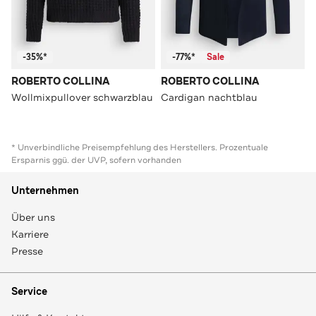
-35%*
-77%*
Sale
ROBERTO COLLINA
ROBERTO COLLINA
Wollmixpullover schwarzblau
Cardigan nachtblau
* Unverbindliche Preisempfehlung des Herstellers. Prozentuale
Ersparnis ggü. der UVP, sofern vorhanden
Unternehmen
Über uns
Karriere
Presse
Service