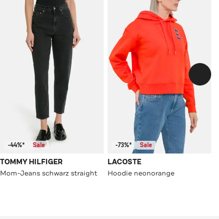
-44%*
Sale
-73%*
Sale
TOMMY HILFIGER
LACOSTE
Mom-Jeans schwarz straight
Hoodie neonorange