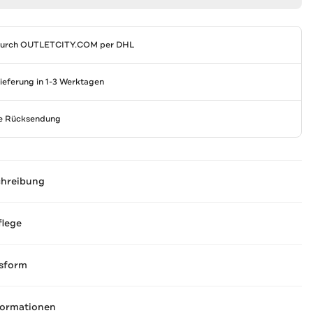
durch
OUTLETCITY.COM
per DHL
Lieferung in 1-3 Werktagen
se Rücksendung
chreibung
flege
sform
formationen