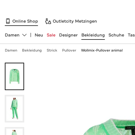
Online Shop
Outletcity Metzingen
Damen
Neu
Sale
Designer
Bekleidung
Schuhe
Ta
Abteilung ändern, ausgewählt:
Damen
Bekleidung
Strick
Pullover
Wollmix-Pullover animal