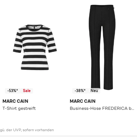
-53%*
Sale
-38%*
Neu
MARC CAIN
MARC CAIN
T-Shirt gestreift
Business-Hose FREDERICA black Girlfriend
ggü. der UVP, sofern vorhanden