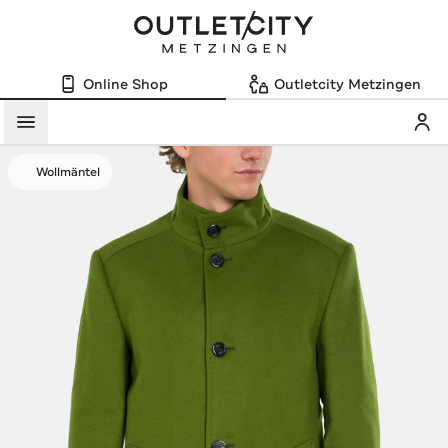
Online Shop
Outletcity Metzingen
Mein
Menü
Wollmäntel