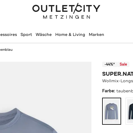
essoires
Sport
Wäsche
Home & Living
Marken
benblau
-44%*
Sale
SUPER.NA
Wollmix-Longs
Farbe:
taubenb