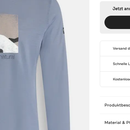
Jetzt a
Versand 
Schnelle 
Kostenlo
Produktbes
Material & P