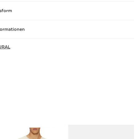
sform
formationen
URAL