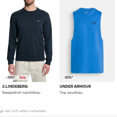
-76%*
Sale
-30%*
J.LINDEBERG
UNDER ARMOUR
Sweatshirt nachtblau
Top azurblau
ggü. der UVP, sofern vorhanden