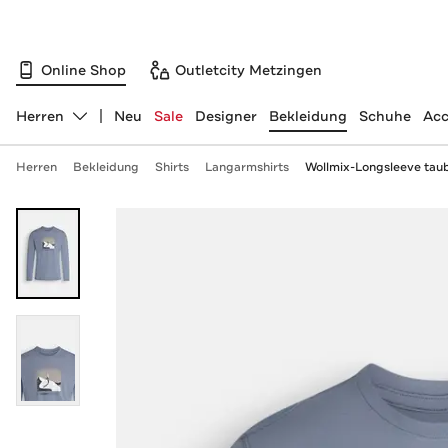
Online Shop
Outletcity Metzingen
Herren
Neu
Sale
Designer
Bekleidung
Schuhe
Acc
Abteilung ändern, ausgewählt:
Herren
Bekleidung
Shirts
Langarmshirts
Wollmix-Longsleeve tau