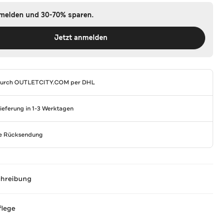
nmelden und 30-70% sparen.
Jetzt anmelden
durch
OUTLETCITY.COM
per DHL
Lieferung in 1-3 Werktagen
se Rücksendung
chreibung
flege