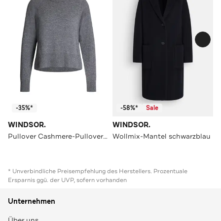
-35%*
-58%*
Sale
WINDSOR.
WINDSOR.
Pullover Cashmere-Pullover grau
Wollmix-Mantel schwarzblau
* Unverbindliche Preisempfehlung des Herstellers. Prozentuale
Ersparnis ggü. der UVP, sofern vorhanden
Unternehmen
Über uns