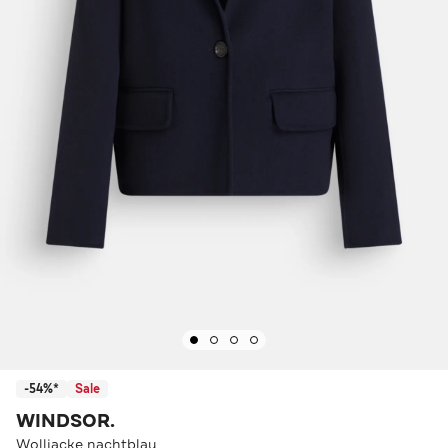
-54%*
Sale
WINDSOR.
Wolljacke nachtblau