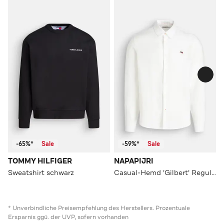
-65%*
Sale
-59%*
Sale
TOMMY HILFIGER
NAPAPIJRI
Sweatshirt schwarz
Casual-Hemd 'Gilbert' Regular Fit
* Unverbindliche Preisempfehlung des Herstellers. Prozentuale
Ersparnis ggü. der UVP, sofern vorhanden