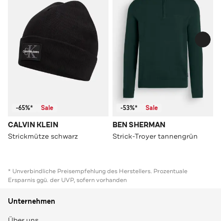
-65%*
Sale
-53%*
Sale
CALVIN KLEIN
BEN SHERMAN
Strickmütze schwarz
Strick-Troyer tannengrün
* Unverbindliche Preisempfehlung des Herstellers. Prozentuale
Ersparnis ggü. der UVP, sofern vorhanden
Unternehmen
Über uns