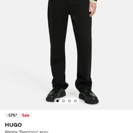
-57%*
Sale
HUGO
Weste 'Brentino' ecru