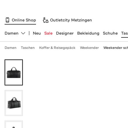
Online Shop
Outletcity Metzingen
Damen
Neu
Sale
Designer
Bekleidung
Schuhe
Ta
Abteilung ändern, ausgewählt:
Damen
Taschen
Koffer & Reisegepäck
Weekender
Weekender sc