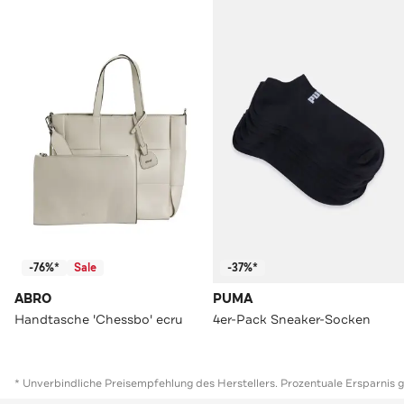
-76%*
Sale
-37%*
ABRO
PUMA
Handtasche 'Chessbo' ecru
4er-Pack Sneaker-Socken
* Unverbindliche Preisempfehlung des Herstellers. Prozentuale Ersparnis 