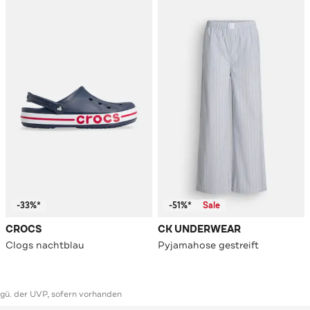
-33%*
-51%*
Sale
CROCS
CK UNDERWEAR
Clogs nachtblau
Pyjamahose gestreift
ggü. der UVP, sofern vorhanden