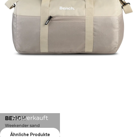
Ausverkauft
BENCH
Weekender sand
Ähnliche Produkte
Farbe:
sand