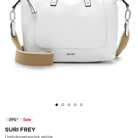
-39%*
Sale
SURI FREY
Umhängetasche white