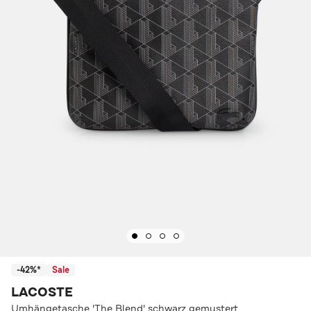
-42%*
Sale
LACOSTE
Umhängetasche 'The Blend' schwarz gemustert