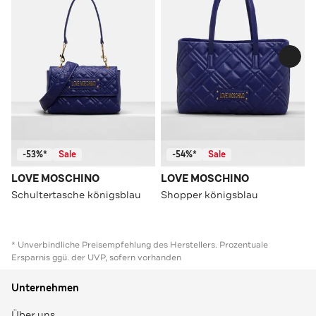
-53%*
Sale
-54%*
Sale
LOVE MOSCHINO
LOVE MOSCHINO
Schultertasche königsblau
Shopper königsblau
* Unverbindliche Preisempfehlung des Herstellers. Prozentuale
Ersparnis ggü. der UVP, sofern vorhanden
Unternehmen
Über uns