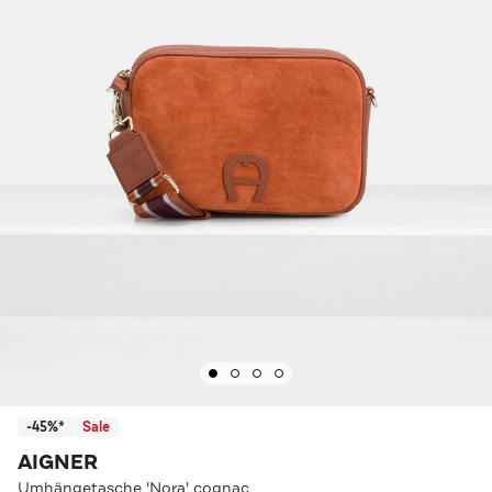
-45%*
Sale
AIGNER
Umhängetasche 'Nora' cognac