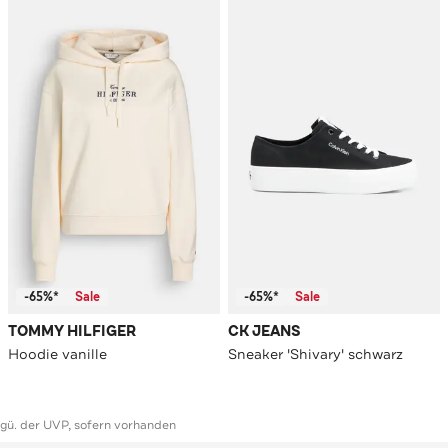
-65%*
Sale
-65%*
Sale
TOMMY HILFIGER
CK JEANS
Hoodie vanille
Sneaker 'Shivary' schwarz
ggü. der UVP, sofern vorhanden