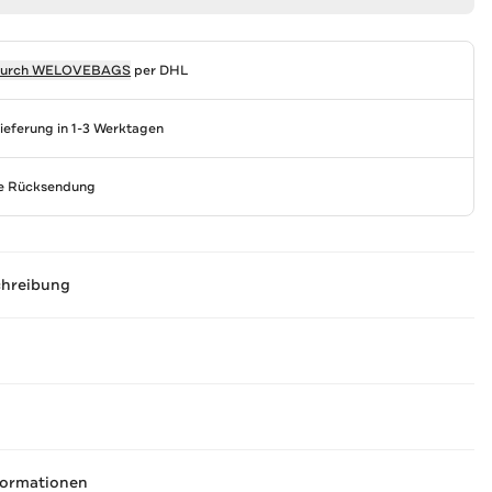
durch
WELOVEBAGS
per DHL
Lieferung in 1-3 Werktagen
se Rücksendung
chreibung
formationen