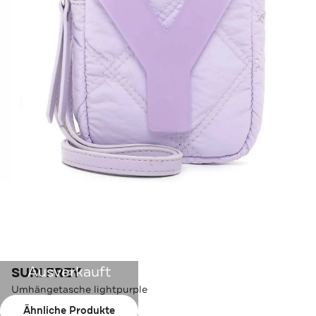
Ausverkauft
SURI FREY
Umhängetasche lightpurple
Ähnliche Produkte
Farbe:
lightpurple