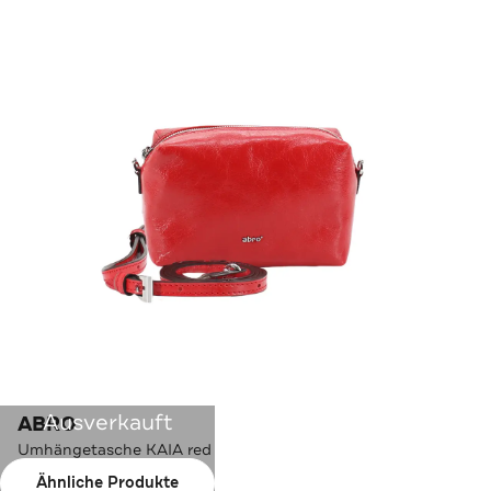
Ausverkauft
ABRO
Umhängetasche KAIA red
Ähnliche Produkte
Farbe:
red