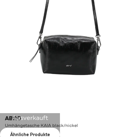
Ausverkauft
ABRO
Umhängetasche KAIA black/nickel
Ähnliche Produkte
Farbe:
black/nickel