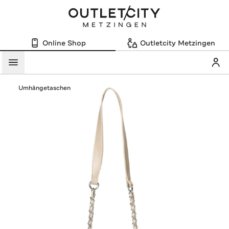
Online Shop
Outletcity Metzingen
Mein
Menü
Umhängetaschen