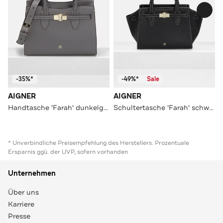
-35%*
-49%*
Sale
AIGNER
AIGNER
Handtasche 'Farah' dunkelgrau
Schultertasche 'Farah' schwarz
* Unverbindliche Preisempfehlung des Herstellers. Prozentuale
Ersparnis ggü. der UVP, sofern vorhanden
Unternehmen
Über uns
Karriere
Presse