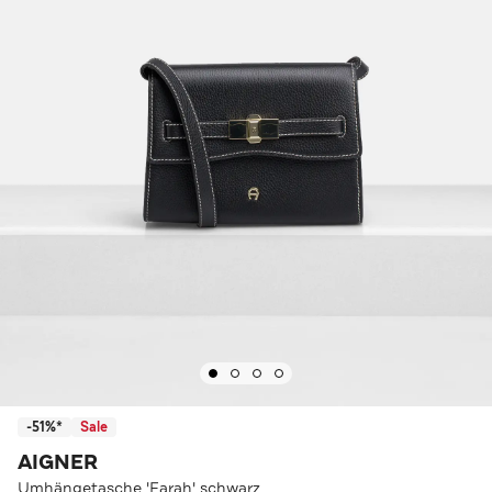
-51%*
Sale
AIGNER
Umhängetasche 'Farah' schwarz