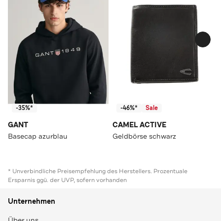
-35%*
-46%*
Sale
GANT
CAMEL ACTIVE
Basecap azurblau
Geldbörse schwarz
* Unverbindliche Preisempfehlung des Herstellers. Prozentuale
Ersparnis ggü. der UVP, sofern vorhanden
Unternehmen
Über uns