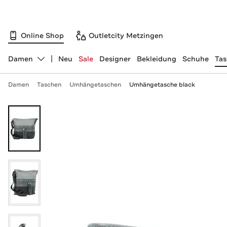
Online Shop
Outletcity Metzingen
Damen
Neu
Sale
Designer
Bekleidung
Schuhe
Ta
Abteilung ändern, ausgewählt:
Damen
Taschen
Umhängetaschen
Umhängetasche black