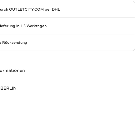
durch
OUTLETCITY.COM
per DHL
Lieferung in 1-3 Werktagen
se Rücksendung
formationen
 BERLIN