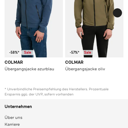
-58%*
Sale
-57%*
Sale
COLMAR
COLMAR
Übergangsjacke azurblau
Übergangsjacke oliv
* Unverbindliche Preisempfehlung des Herstellers. Prozentuale
Ersparnis ggü. der UVP, sofern vorhanden
Unternehmen
Über uns
Karriere