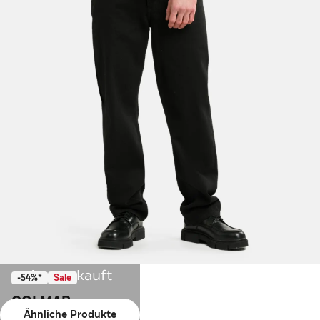
Ausverkauft
-54%*
Sale
COLMAR
Ähnliche Produkte
Übergangsjacke navy