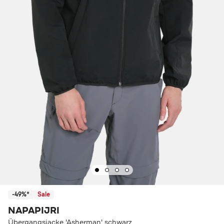
-49%*
Sale
NAPAPIJRI
Übergangsjacke 'Asherman' schwarz