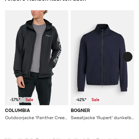
-57%*
Sale
-42%*
Sale
COLUMBIA
BOGNER
Outdoorjacke 'Panther Creek™' schwarz
Sweatjacke 'Rupert' dunkelblau