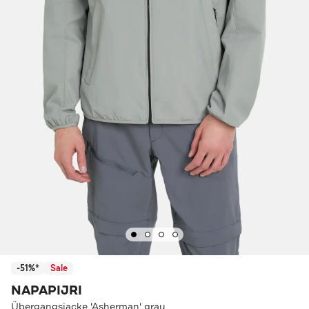
-51%*
Sale
NAPAPIJRI
Übergangsjacke 'Asherman' grau