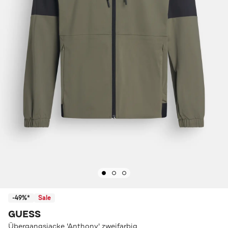
-49%*
Sale
GUESS
Übergangsjacke 'Anthony' zweifarbig