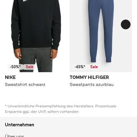
-50%*
Sale
-65%*
Sale
NIKE
TOMMY HILFIGER
Sweatshirt schwarz
Sweatpants azurblau
* Unverbindliche Preisempfehlung des Herstellers. Prozentuale
Ersparnis ggü. der UVP, sofern vorhanden
Unternehmen
Über uns