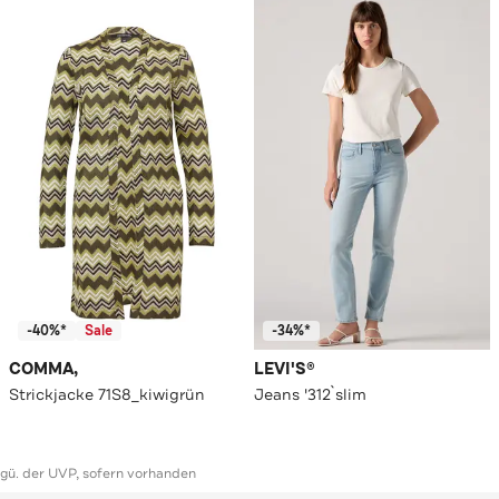
-40%*
Sale
-34%*
COMMA,
LEVI'S®
Strickjacke 71S8_kiwigrün
Jeans '312`slim
ggü. der UVP, sofern vorhanden