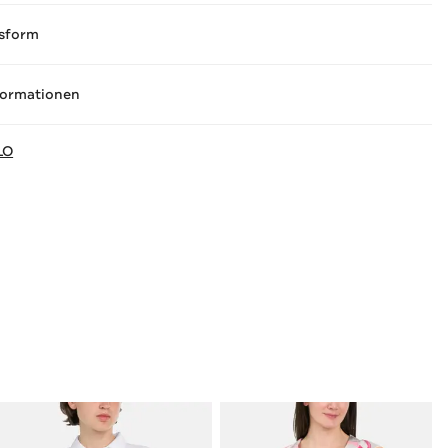
sform
formationen
LO