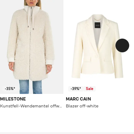
-35%*
-39%*
Sale
MILESTONE
MARC CAIN
Kunstfell-Wendemantel offwhite
Blazer off-white