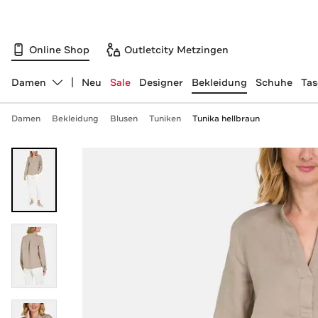
Online Shop
Outletcity Metzingen
Damen
Neu
Sale
Designer
Bekleidung
Schuhe
Ta
Abteilung ändern, ausgewählt:
Damen
Bekleidung
Blusen
Tuniken
Tunika hellbraun