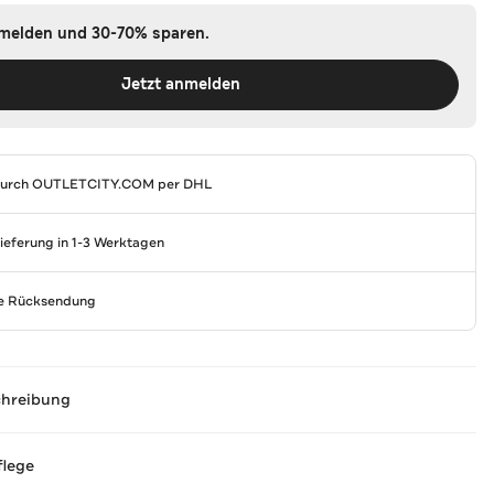
nmelden und 30-70% sparen.
Jetzt anmelden
durch
OUTLETCITY.COM
per DHL
Lieferung in 1-3 Werktagen
se Rücksendung
chreibung
flege