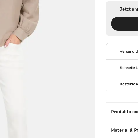
Jetzt a
Versand 
Schnelle 
Kostenlo
Produktbes
Material & P