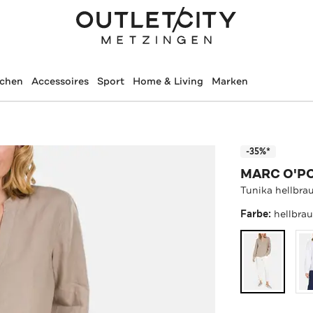
schen
Accessoires
Sport
Home & Living
Marken
-35%*
MARC O'P
Tunika hellbra
Farbe:
hellbra