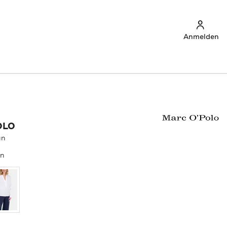
Anmelden
OLO
un
un