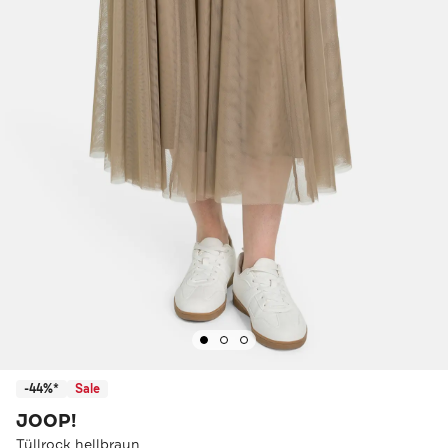
-44%*
Sale
JOOP!
Tüllrock hellbraun