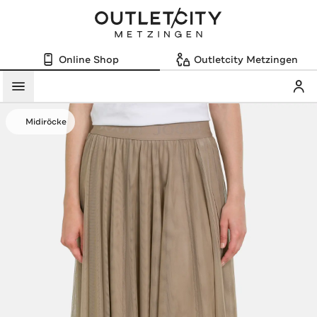
Online Shop
Outletcity Metzingen
Mein
Menü
Midiröcke