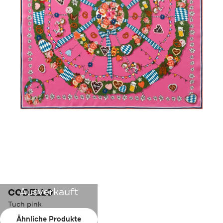
Ausverkauft
CODELLO
Tuch pink
Ähnliche Produkte
Farbe:
pink