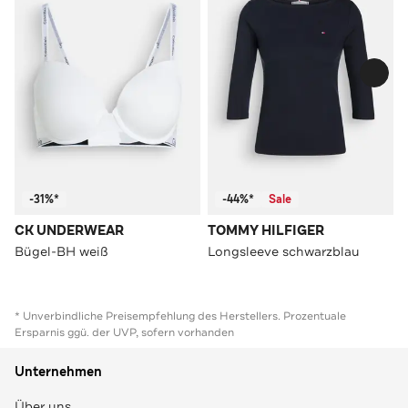
-31%*
-44%*
Sale
CK UNDERWEAR
TOMMY HILFIGER
Bügel-BH weiß
Longsleeve schwarzblau
* Unverbindliche Preisempfehlung des Herstellers. Prozentuale
Ersparnis ggü. der UVP, sofern vorhanden
Unternehmen
Über uns