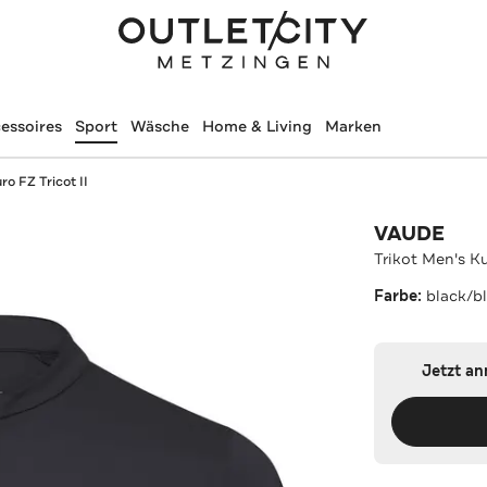
essoires
Sport
Wäsche
Home & Living
Marken
ro FZ Tricot II
VAUDE
Trikot Men's Ku
Farbe:
black/b
Jetzt a