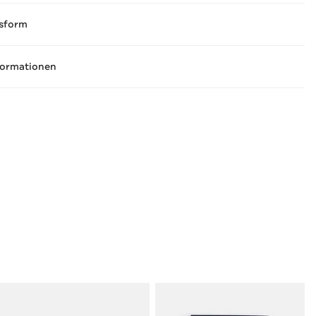
sform
formationen