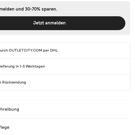
nmelden und 30-70% sparen.
Jetzt anmelden
durch
OUTLETCITY.COM
per DHL
Lieferung in 1-3 Werktagen
se Rücksendung
chreibung
flege