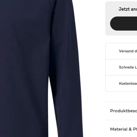
Jetzt a
Versand 
Schnelle 
Kostenlo
Produktbes
Material & P