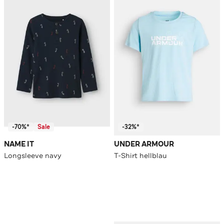
-70%*
Sale
-32%*
NAME IT
UNDER ARMOUR
Longsleeve navy
T-Shirt hellblau