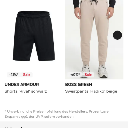
-41%*
Sale
-40%*
Sale
UNDER ARMOUR
BOSS GREEN
Shorts 'Rival' schwarz
Sweatpants 'Hadiko' beige
* Unverbindliche Preisempfehlung des Herstellers. Prozentuale
Ersparnis ggü. der UVP, sofern vorhanden