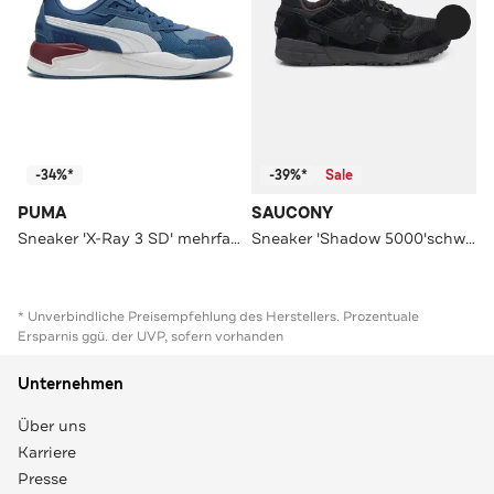
-34%*
-39%*
Sale
PUMA
SAUCONY
Sneaker 'X-Ray 3 SD' mehrfarbig
Sneaker 'Shadow 5000'schwarz
* Unverbindliche Preisempfehlung des Herstellers. Prozentuale
Ersparnis ggü. der UVP, sofern vorhanden
Unternehmen
Über uns
Karriere
Presse