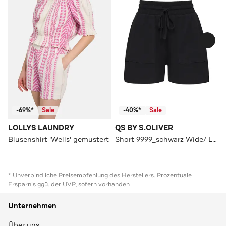
-69%*
Sale
-40%*
Sale
LOLLYS LAUNDRY
QS BY S.OLIVER
Blusenshirt 'Wells' gemustert
Short 9999_schwarz Wide/ Loose Fit
* Unverbindliche Preisempfehlung des Herstellers. Prozentuale
Ersparnis ggü. der UVP, sofern vorhanden
Unternehmen
Über uns