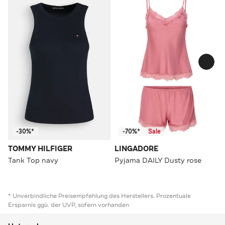
-30%*
-70%*
Sale
TOMMY HILFIGER
LINGADORE
Tank Top navy
Pyjama DAILY Dusty rose
* Unverbindliche Preisempfehlung des Herstellers. Prozentuale
Ersparnis ggü. der UVP, sofern vorhanden