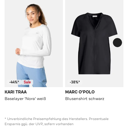
-44%*
Sale
-38%*
KARI TRAA
MARC O'POLO
Baselayer 'Nora' weiß
Blusenshirt schwarz
* Unverbindliche Preisempfehlung des Herstellers. Prozentuale
Ersparnis ggü. der UVP, sofern vorhanden