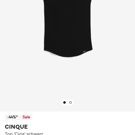
-44%*
Sale
CINQUE
Top 'Ciria' schwarz